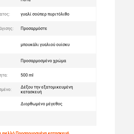
ατος:
γυαλί σούπερ πυριτόλιθο
άγισης:
Προσαρμόστε
μπουκάλι γυαλιού ουίσκυ
:
Προσαρμοσμένο χρώμα
ητα:
500 ml
Δέξου την εξατομικευμένη
σμένο:
κατασκευή
Διορθωμένο μέγεθος
αι φελλό Προσαρμοσμένη κατασκευή