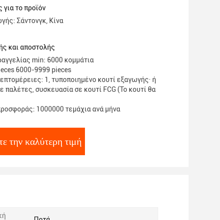
σμένη κατασκευή
 για το προϊόν
γής: Σάντονγκ, Κίνα
ής και αποστολής
αγγελίας min: 6000 κομμάτια
ieces 6000-9999 pieces
επτομέρειες: 1, τυποποιημένο κουτί εξαγωγής· ή
ε παλέτες, συσκευασία σε κουτί FCG (Το κουτί θα
ροσφοράς: 1000000 τεμάχια ανά μήνα
τε την καλύτερη τιμή
κή
Ποτά