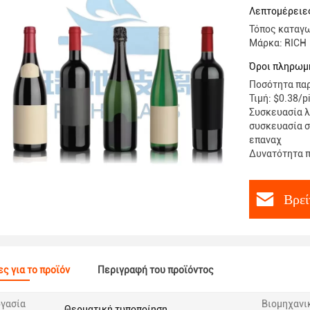
Προσαρμο
Λεπτομέρειες
Τόπος καταγω
Μάρκα: RICH
Όροι πληρωμ
Ποσότητα παρ
Τιμή: $0.38/p
Συσκευασία λ
συσκευασία σ
επαναχ
Δυνατότητα π
Βρεί
ς για το προϊόν
Περιγραφή του προϊόντος
γασία
Βιομηχανι
Θερματική τυποποίηση