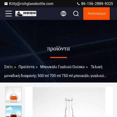
Kitty@richglassbottle.com
86-156-2889-9325
Απόσπασμα
προϊόντα
Σπίτι
>
Προϊόντα
>
Μπουκάλι Γυαλιού Ουίσκυ
>
Τελική
μοναδική διαφανής 500 ml 700 ml 750 ml μπουκάλι γυαλιού
ουίσκι για τη βιομηχανία ποτών