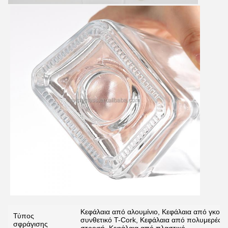
Κεφάλαια από αλουμίνιο, Κεφάλαια από γκουα
Τύπος
συνθετικό T-Cork, Κεφάλαια από πολυμερές T
σφράγισης