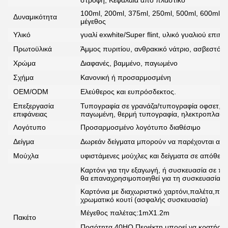
στροφή, Κεφάλαια από πλαστικό
100ml, 200ml, 375ml, 250ml, 500ml, 600ml, 
Δυναμικότητα
μέγεθος
Υλικό
γυαλί exwhite/Super flint, υλικό γυαλιού επιπ
Πρωτοϋλικά
Άμμος πυριτίου, ανθρακικό νάτριο, ασβεστόλι
Χρώμα
Διαφανές, βαμμένο, παγωμένο
Σχήμα
Κανονική ή προσαρμοσμένη
OEM/ODM
Ελεύθερος και ευπρόσδεκτος.
Επεξεργασία
Τυπογραφία σε γρανάζα/τυπογραφία οφσετ, α
επιφάνειας
παγωμένη, θερμή τυπογραφία, ηλεκτροπλαστι
Λογότυπο
Προσαρμοσμένο λογότυπο διαθέσιμο
Δείγμα
Δωρεάν δείγματα μπορούν να παρέχονται από 
Μούχλα
υφιστάμενες μούχλες και δείγματα σε απόθεμ
Καρτόνι για την εξαγωγή, ή συσκευασία σε πα
θα επαναχρησιμοποιηθεί για τη συσκευασία 
Καρτόνια με διαχωριστικό χαρτόνι,παλέτα,π
χρωματικό κουτί (ασφαλής συσκευασία)
Μέγεθος παλέτας:1mX1.2m
Πακέτο
Ποσότητα 40HQ Περιέκτη μπορεί να κρατήσει