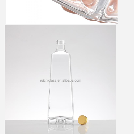
Αφήστε ένα μήνυμα
We bellen je snel terug!