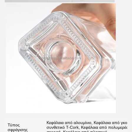
υποβολή
Κεφάλαια από αλουμίνιο, Κεφάλαια από γκουα
Τύπος
συνθετικό T-Cork, Κεφάλαια από πολυμερές T
σφράγισης