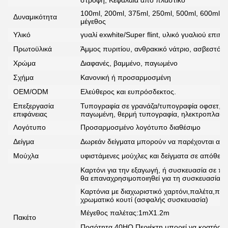
στροφή, Κεφάλαια από πλαστικό
100ml, 200ml, 375ml, 250ml, 500ml, 600ml, 
Δυναμικότητα
μέγεθος
Υλικό
γυαλί exwhite/Super flint, υλικό γυαλιού επιπ
Πρωτοϋλικά
Άμμος πυριτίου, ανθρακικό νάτριο, ασβεστόλι
Χρώμα
Διαφανές, βαμμένο, παγωμένο
Σχήμα
Κανονική ή προσαρμοσμένη
OEM/ODM
Ελεύθερος και ευπρόσδεκτος.
Επεξεργασία
Τυπογραφία σε γρανάζα/τυπογραφία οφσετ, α
επιφάνειας
παγωμένη, θερμή τυπογραφία, ηλεκτροπλαστι
Λογότυπο
Προσαρμοσμένο λογότυπο διαθέσιμο
Δείγμα
Δωρεάν δείγματα μπορούν να παρέχονται από 
Μούχλα
υφιστάμενες μούχλες και δείγματα σε απόθεμ
Καρτόνι για την εξαγωγή, ή συσκευασία σε πα
θα επαναχρησιμοποιηθεί για τη συσκευασία 
Καρτόνια με διαχωριστικό χαρτόνι,παλέτα,π
χρωματικό κουτί (ασφαλής συσκευασία)
Μέγεθος παλέτας:1mX1.2m
Πακέτο
Ποσότητα 40HQ Περιέκτη μπορεί να κρατήσει