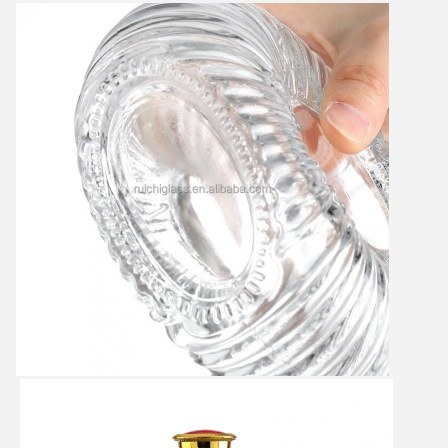
Αφήστε ένα μήνυμα
We bellen je snel terug!