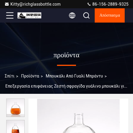
Kitty@richglassbottle.com
86-156-2889-9325
Απόσπασμα
προϊόντα
Σπίτι
>
Προϊόντα
>
Μπουκάλι Από Γυαλί Μπράντυ
>
Επεξεργασία επιφάνειας Ζεστή σφραγίδα γυάλινο μπουκάλι για
ουίσκι Τζιν Βότκα 700ml