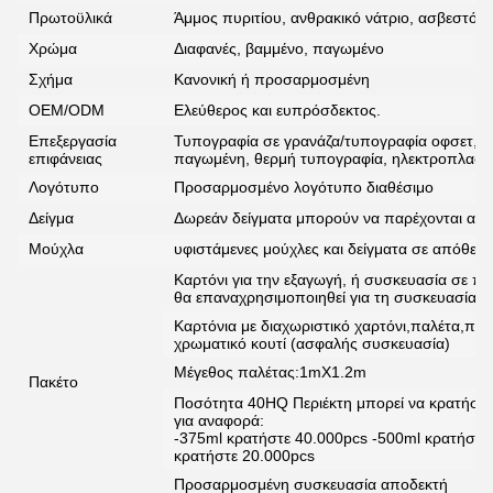
Πρωτοϋλικά
Άμμος πυριτίου, ανθρακικό νάτριο, ασβεστόλι
Χρώμα
Διαφανές, βαμμένο, παγωμένο
Σχήμα
Κανονική ή προσαρμοσμένη
OEM/ODM
Ελεύθερος και ευπρόσδεκτος.
Επεξεργασία
Τυπογραφία σε γρανάζα/τυπογραφία οφσετ, α
επιφάνειας
παγωμένη, θερμή τυπογραφία, ηλεκτροπλαστι
Λογότυπο
Προσαρμοσμένο λογότυπο διαθέσιμο
Δείγμα
Δωρεάν δείγματα μπορούν να παρέχονται από 
Μούχλα
υφιστάμενες μούχλες και δείγματα σε απόθεμ
Καρτόνι για την εξαγωγή, ή συσκευασία σε πα
θα επαναχρησιμοποιηθεί για τη συσκευασία 
Καρτόνια με διαχωριστικό χαρτόνι,παλέτα,π
χρωματικό κουτί (ασφαλής συσκευασία)
Μέγεθος παλέτας:1mX1.2m
Πακέτο
Ποσότητα 40HQ Περιέκτη μπορεί να κρατήσει
για αναφορά:
-375ml κρατήστε 40.000pcs -500ml κρατήστε
κρατήστε 20.000pcs
Προσαρμοσμένη συσκευασία αποδεκτή