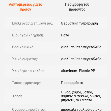
Λεπτομέρειες για το
Περιγραφή του
προϊόν
προϊόντος
Επεξεργασία επιφάνειας:
Θερματική τυποποίηση
Βιομηχανική χρήση:
Ποτά
Βασικό υλικό:
γυαλί σούπερ πυριτόλιθο
Υλικό σώματος:
γυαλί σούπερ πυριτόλιθο
Υλικό για το κολάρο:
Aluminum+Plastic PP
Τύπος σφράγισης:
Προσαρμόστε
Οίνος, χυμοί, βότκα,
Χρήση:
σαμπάνια, τεκίλα, ουίσκι,
μπράντυ, άλλα ποτά
Ονομασία προϊόντος:
μπουκάλι γυαλιού ουίσκυ