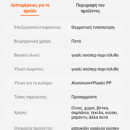
Λεπτομέρειες για το
Περιγραφή του
προϊόν
προϊόντος
Επεξεργασία επιφάνειας:
Θερματική τυποποίηση
Βιομηχανική χρήση:
Ποτά
Βασικό υλικό:
γυαλί σούπερ πυριτόλιθο
Υλικό σώματος:
γυαλί σούπερ πυριτόλιθο
Υλικό για το κολάρο:
Aluminum+Plastic PP
Τύπος σφράγισης:
Προσαρμόστε
Οίνος, χυμοί, βότκα,
Χρήση:
σαμπάνια, τεκίλα, ουίσκι,
μπράντυ, άλλα ποτά
Ονομασία προϊόντος:
μπουκάλι γυαλιού ουίσκυ