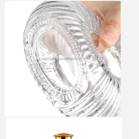
Αφήστε ένα μήνυμα
We bellen je snel terug!