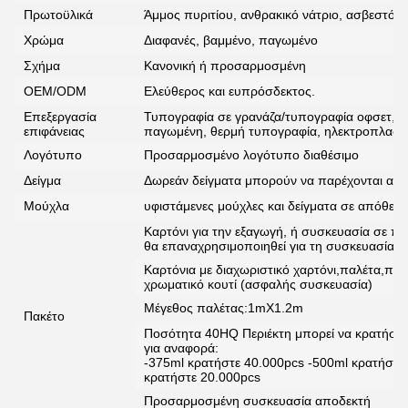
Πρωτοϋλικά
Άμμος πυριτίου, ανθρακικό νάτριο, ασβεστόλι
Χρώμα
Διαφανές, βαμμένο, παγωμένο
Σχήμα
Κανονική ή προσαρμοσμένη
OEM/ODM
Ελεύθερος και ευπρόσδεκτος.
Επεξεργασία
Τυπογραφία σε γρανάζα/τυπογραφία οφσετ, α
επιφάνειας
παγωμένη, θερμή τυπογραφία, ηλεκτροπλαστι
Λογότυπο
Προσαρμοσμένο λογότυπο διαθέσιμο
Δείγμα
Δωρεάν δείγματα μπορούν να παρέχονται από 
Μούχλα
υφιστάμενες μούχλες και δείγματα σε απόθεμ
Καρτόνι για την εξαγωγή, ή συσκευασία σε πα
θα επαναχρησιμοποιηθεί για τη συσκευασία 
Καρτόνια με διαχωριστικό χαρτόνι,παλέτα,π
χρωματικό κουτί (ασφαλής συσκευασία)
Μέγεθος παλέτας:1mX1.2m
Πακέτο
Ποσότητα 40HQ Περιέκτη μπορεί να κρατήσει
για αναφορά:
-375ml κρατήστε 40.000pcs -500ml κρατήστε
κρατήστε 20.000pcs
Προσαρμοσμένη συσκευασία αποδεκτή